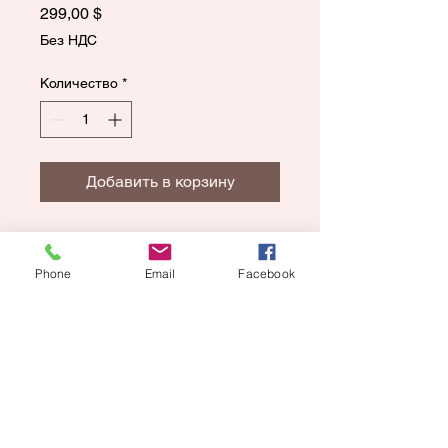
Цена
299,00 $
Без НДС
Количество
*
Добавить в корзину
2 Backdrop + Props
Keepsake Shop
Phone
Email
Facebook
Digital Images
Retouching
2 Poses
45 Min